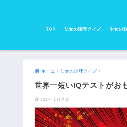
TOP
幼女の論理クイズ
少女の
ホーム
幼女の論理クイズ
世界一短いIQテストがお
2018年5月26日