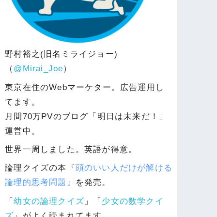
野村裕之(旧名ミライジョー)
（
@Mirai_Joe
）
東京在住のWebマーケター。広告運用し
てます。
月間70万PVのブログ「明日は未来だ！」
運営中。
世界一周しました。英語が得意。
論理クイズの本『
頭のいい人だけが解ける
論理的思考問題
』を発売。
「
幼女の論理クイズ
」「
少女の数学クイ
ズ
」がよく読まれてます。