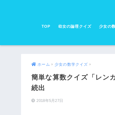
TOP
幼女の論理クイズ
少女の
ホーム
少女の数学クイズ
簡単な算数クイズ「レン
続出
2018年5月27日