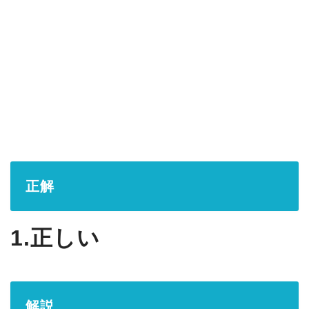
正解
1.正しい
解説