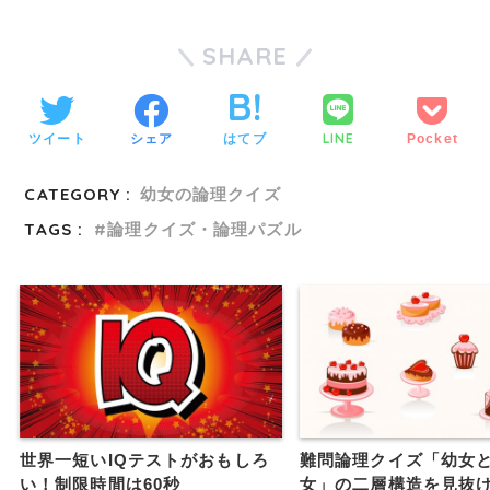
SHARE
LINE
ツイート
シェア
はてブ
Pocket
CATEGORY :
幼女の論理クイズ
TAGS :
論理クイズ・論理パズル
世界一短いIQテストがおもしろ
難問論理クイズ「幼女と
い！制限時間は60秒
女」の二層構造を見抜