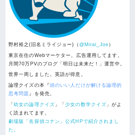
野村裕之(旧名ミライジョー)（
@Mirai_Joe
）
東京在住のWebマーケター。広告運用してます。
月間70万PVのブログ「明日は未来だ！」運営中。
世界一周しました。英語が得意。
論理クイズの本『
頭のいい人だけが解ける論理的
思考問題
』を発売。
「
幼女の論理クイズ
」「
少女の数学クイズ
」がよ
く読まれてます。
劇場版「名探偵コナン」公式HPで紹介されまし
た。