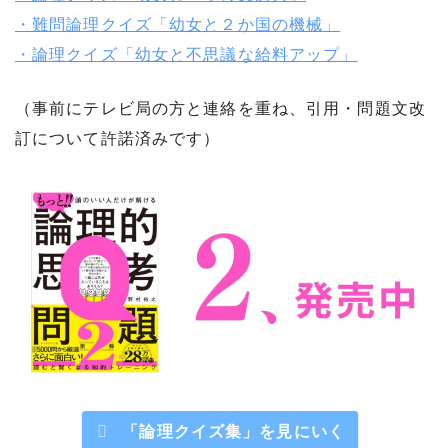
・難問論理クイズ「幼女と２か国の機械」
・論理クイズ「幼女と不思議な給料アップ」
（事前にテレビ局の方と連絡を重ね、引用・問題文改
訂について許諾済みです）
「論理クイズ集」を見にいく