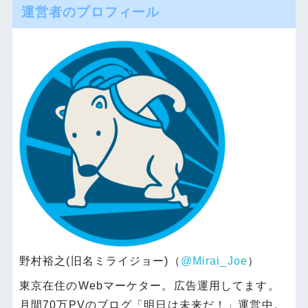
運営者のプロフィール
野村裕之(旧名ミライジョー)（
@Mirai_Joe
）
東京在住のWebマーケター。広告運用してます。
月間70万PVのブログ「明日は未来だ！」運営中。