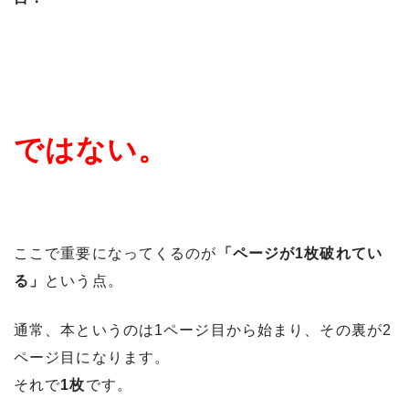
ではない。
ここで重要になってくるのが
「ページが1枚破れてい
る」
という点。
通常、本というのは1ページ目から始まり、その裏が2
ページ目になります。
それで
1枚
です。