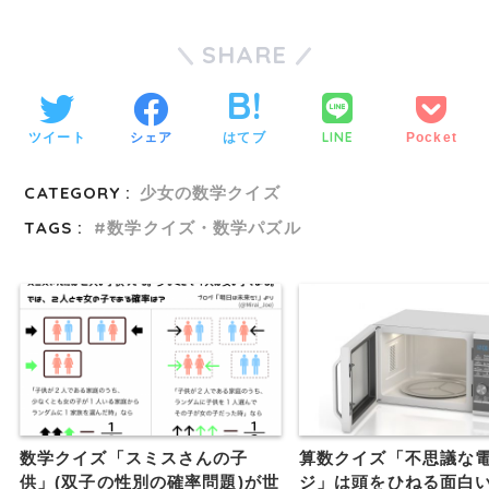
SHARE
LINE
ツイート
シェア
はてブ
Pocket
CATEGORY :
少女の数学クイズ
TAGS :
数学クイズ・数学パズル
数学クイズ「スミスさんの子
算数クイズ「不思議な
供」(双子の性別の確率問題)が世
ジ」は頭をひねる面白