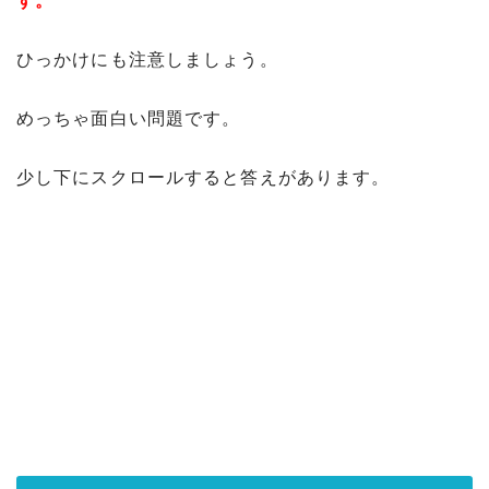
す。
ひっかけにも注意しましょう。
めっちゃ面白い問題です。
少し下にスクロールすると答えがあります。