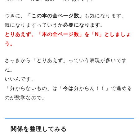
つぎに、
「この本の全ページ数」
も気になります。
気になりますっていうか
必要になります。
とりあえず、「本の全ページ数」を「N」としましょ
う。
さっきから「とりあえず」っていう表現が多いです
ね。
いいんです。
「分からないもの」は「
今は
分からん！！」で進める
のが数学なので。
関係を整理してみる