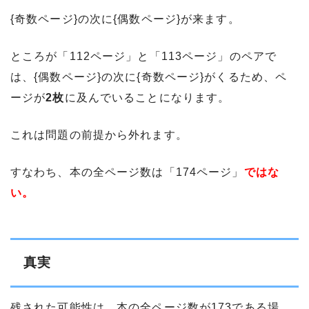
{奇数ページ}の次に{偶数ページ}が来ます。
ところが「112ページ」と「113ページ」のペアで
は、{偶数ページ}の次に{奇数ページ}がくるため、ペ
ージが
2枚
に及んでいることになります。
これは問題の前提から外れます。
すなわち、本の全ページ数は「174ページ」
ではな
い。
真実
残された可能性は、本の全ページ数が173である場