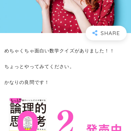
めちゃくちゃ面白い数学クイズがありました！！
ちょっとやってみてください。
かなりの良問です！