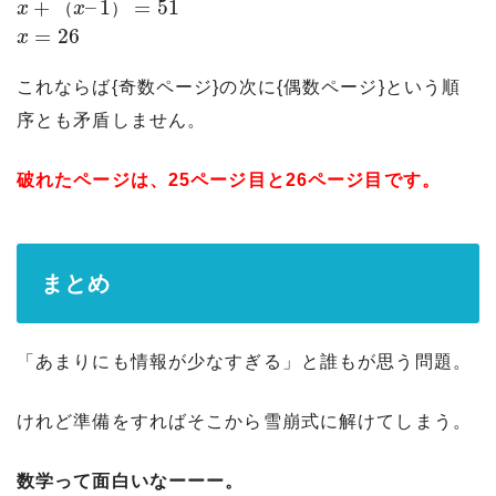
+
–
1
=
51
x
（
x
）
=
26
x
これならば{奇数ページ}の次に{偶数ページ}という順
序とも矛盾しません。
破れたページは、25ページ目と26ページ目です。
まとめ
「あまりにも情報が少なすぎる」と誰もが思う問題。
けれど準備をすればそこから雪崩式に解けてしまう。
数学って面白いなーーー。