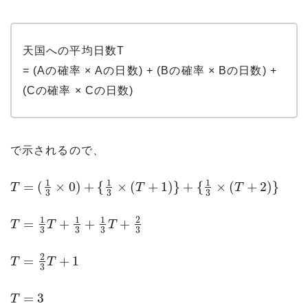
天国への平均日数T
= (Aの確率 × Aの日数) + (Bの確率 × Bの日数) +
(Cの確率 × Cの日数)
で示されるので、
1
1
1
=
(
×
0
)
+
{
×
(
+
1
)
}
+
{
×
(
+
2
)
}
T
T
T
3
3
3
1
1
1
2
=
+
+
+
T
T
T
3
3
3
3
2
=
+
1
T
T
3
=
3
T