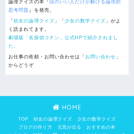
論理クイズの本『
頭のいい人だけが解ける論理的
思考問題
』を発売。
「
幼女の論理クイズ
」「
少女の数学クイズ
」がよ
く読まれてます。
劇場版「名探偵コナン」公式HPで紹介されまし
た。
お仕事の依頼・お問い合わせは「
お問い合わせ
」
からどうぞ
HOME
TOP
幼女の論理クイズ
少女の数学クイズ
ブログの作り方
元気が出る
おすすめの本