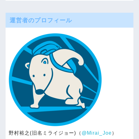
運営者のプロフィール
野村裕之(旧名ミライジョー)（
@Mirai_Joe
）