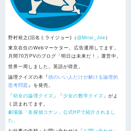
野村裕之(旧名ミライジョー)（
@Mirai_Joe
）
東京在住のWebマーケター。広告運用してます。
月間70万PVのブログ「明日は未来だ！」運営中。
世界一周しました。英語が得意。
論理クイズの本『
頭のいい人だけが解ける論理的
思考問題
』を発売。
「
幼女の論理クイズ
」「
少女の数学クイズ
」がよ
く読まれてます。
劇場版「名探偵コナン」公式HPで紹介されまし
た。
お仕事の依頼・お問い合わせは「
お問い合わせ
」