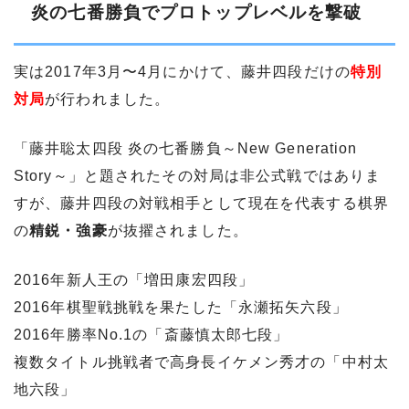
炎の七番勝負でプロトップレベルを撃破
実は2017年3月〜4月にかけて、藤井四段だけの
特別
対局
が行われました。
「藤井聡太四段 炎の七番勝負～New Generation
Story～」と題されたその対局は非公式戦ではありま
すが、藤井四段の対戦相手として現在を代表する棋界
の
精鋭・強豪
が抜擢されました。
2016年新人王の「増田康宏四段」
2016年棋聖戦挑戦を果たした「永瀬拓矢六段」
2016年勝率No.1の「斎藤慎太郎七段」
複数タイトル挑戦者で高身長イケメン秀才の「中村太
地六段」