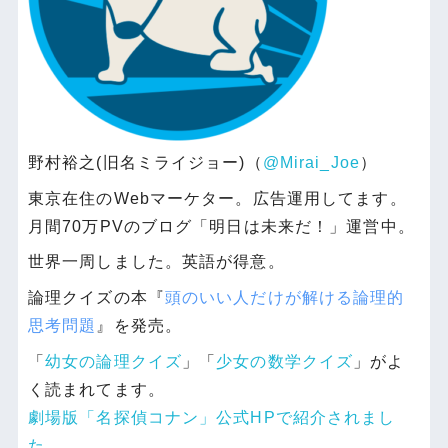
野村裕之(旧名ミライジョー)（
@Mirai_Joe
）
東京在住のWebマーケター。広告運用してます。
月間70万PVのブログ「明日は未来だ！」運営中。
世界一周しました。英語が得意。
論理クイズの本『
頭のいい人だけが解ける論理的
思考問題
』を発売。
「
幼女の論理クイズ
」「
少女の数学クイズ
」がよ
く読まれてます。
劇場版「名探偵コナン」公式HPで紹介されまし
た。