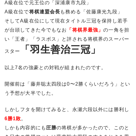
A級在位で元王位の「深浦康市九段」
A級在位で
将棋連盟会長
も務める「佐藤康光九段」
そしてA級在位にして現在タイトル三冠を保持し若手
が台頭してきた今でもなお
「将棋界最強」
の一角を担
い「王者」「ラスボス」と評される将棋界のスーパー
「羽生善治三冠」
スター
以上7名の強豪との対戦が組まれたのです。
開催前は「藤井聡太四段は0〜2勝くらいだろう」とい
う予想が大半でした。
しかしフタを開けてみると、永瀬六段以外には勝利し
6勝1敗
。
しかも内容的にも
圧勝
の将棋が多かったので、このと