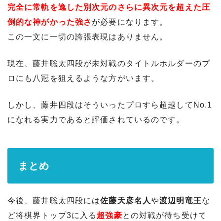
完全に常軌を逸した別次元のさらに異次元を超えた圧
倒的な神がかった強さ
が必要になります。
この一文に一切の誇張表現はありません。
現在、藤井聡太四段が未対戦のタイトルホルダーのプ
ロにも八冠を狙えるような方がいます。
しかし、藤井四段はそういったプロすら超越してNo.1
になれる実力であると評価されているのです。
まとめ
今後、藤井聡太四段には
佐藤天彦名人
や
渡辺明竜王
な
ど将棋界トップ3に入る
超強豪
との対戦が待ち受けて