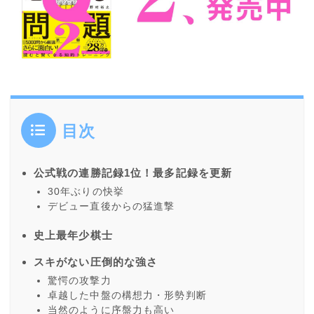
目次
公式戦の連勝記録1位！最多記録を更新
30年ぶりの快挙
デビュー直後からの猛進撃
史上最年少棋士
スキがない圧倒的な強さ
驚愕の攻撃力
卓越した中盤の構想力・形勢判断
当然のように序盤力も高い