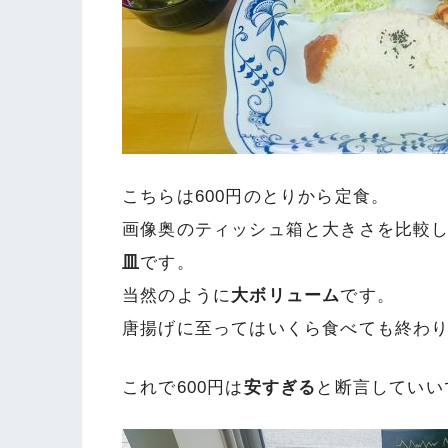
こちらは600円のとりから定食。
画像奥のティッシュ箱と大きさを比較
皿
です。
当然のように
大ボリューム
です。
唐揚げに至ってはいくら食べても終わ
これで600円は
安すぎる
と断言していい