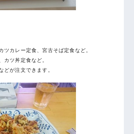
、カツカレー定食、宮古そば定食など。
食、カツ丼定食など。
食などが注文できます。