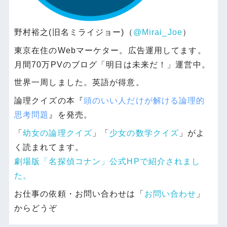
野村裕之(旧名ミライジョー)（
@Mirai_Joe
）
東京在住のWebマーケター。広告運用してます。
月間70万PVのブログ「明日は未来だ！」運営中。
世界一周しました。英語が得意。
論理クイズの本『
頭のいい人だけが解ける論理的
思考問題
』を発売。
「
幼女の論理クイズ
」「
少女の数学クイズ
」がよ
く読まれてます。
劇場版「名探偵コナン」公式HPで紹介されまし
た。
お仕事の依頼・お問い合わせは「
お問い合わせ
」
からどうぞ